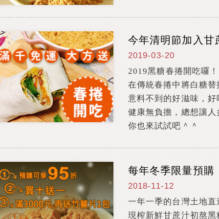
今年清明節加入甘
2019-03-20
2019黑糖春捲開吃囉！
在傳統春捲中將白糖替
意料不到的好滋味，好
健康無負擔，總想讓人
你也來試試吧＾＾
每年冬季限量預購
2018-11-12
一年一季的台灣土地直
現榨新鮮甘蔗汁初熬黑