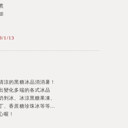
煮
加
1/13
清涼的黑糖冰品消消暑！
出變化多端的各式冰品
奶剉冰、冰涼黑糖果凍、
、香蔗糖珍珠冰等等...
心喔！