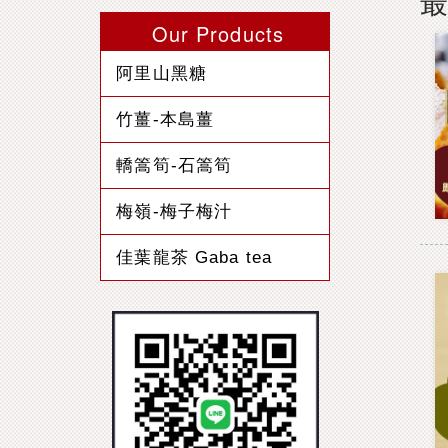
Our Products
阿里山黑糖
竹薑-本島薑
轎篙筍-石篙筍
梅嶺-梅子梅汁
佳葉龍茶 Gaba tea