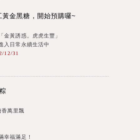
工黃金黑糖，開始預購囉~
「金黃誘惑。虎虎生豐」
進入日常永續生活中
12/31
粽
糖香萬里飄
滿幸福滿足！