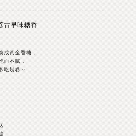
蔗古早味糖香
換成黃金香糖，
吃而不膩，
多吃幾卷～
送
糖