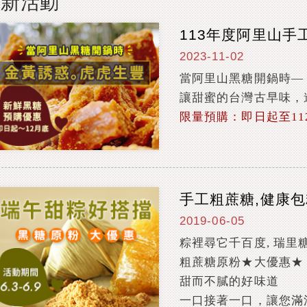
最新活動
113年度阿里山手
2023-11-02
當阿里山黑糖開鍋時—
讓甜蜜的台灣古早味，
限量預購：即日起至112/
手工粗蔗糖,健康包
2019-06-05
粽裡尋它千百度, 瑞里
粗蔗糖原粉★大優惠★
甜而不膩的好味道
一口接著一口，讓您滿