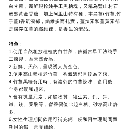
白甘蔗，新鮮現榨純手工黑糖塊，又稱為豐山村石
鼓盤黃金香糖，加上阿里山特有種，本島薑(竹薑,竹
子薑)香氣濃郁，纖維多而扎實，薑辣素和薑黃素都
是儲存在薑的纖維裡，是養生的聖品。
特色
：
1.使用自然粗放種植的白甘蔗，依循古早工法純手
工煉製，為天然食品。
2.新鮮、天然，呈現誘人黃金色。
3.使用高山種植老竹薑，香氣濃郁且較為辛辣。
4.竹薑黑糖食用時，有濃郁的竹薑辣味，食用後，
全身都暖和起來。
5.含有微量元素，如礦物質、維生素、鈣、鉀、
鐵、鎂、葉酸等，營養價值比起白糖、砂糖高出許
多。
6.女性生理期間飲用可補充鈣、鎂和因生理期間而
耗損的鐵，營養補給。