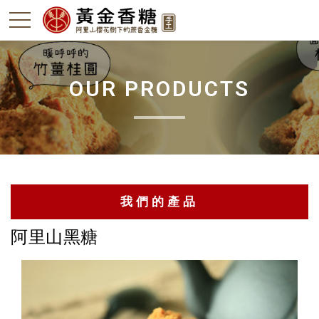
OUR PRODUCTS
我們的產品
阿里山黑糖
阿里山黑糖
竹薑-本島薑
轎篙筍-石篙筍