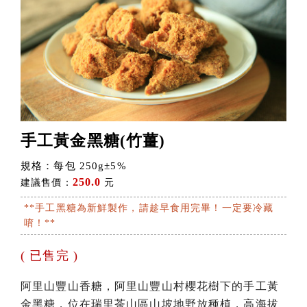
梅嶺-梅子梅汁
佳葉龍茶 Gaba tea
手工黃金黑糖(竹薑)
規格：每包 250g±5%
250.0
建議售價：
元
**手工黑糖為新鮮製作，請趁早食用完畢！一定要冷藏
唷！**
( 已售完 )
阿里山豐山香糖，阿里山豐山村櫻花樹下的手工黃
金黑糖，位在瑞里茶山區山坡地野放種植，高海拔