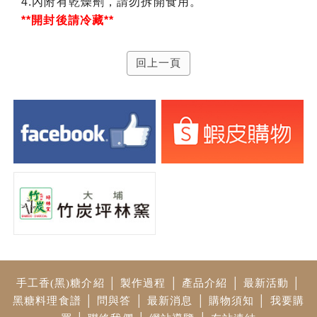
4.內附有乾燥劑，請勿拆開食用。
**開封後請冷藏**
回上一頁
手工香(黑)糖介紹
│
製作過程
│
產品介紹
│
最新活動
│
黑糖料理食譜
│
問與答
│
最新消息
│
購物須知
│
我要購