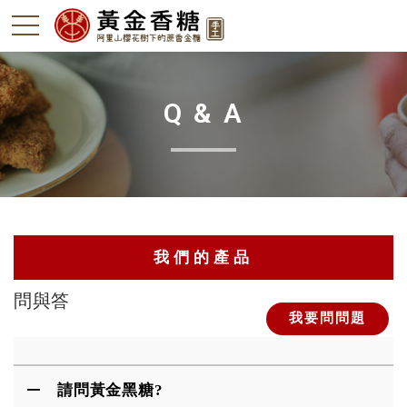
Q & A
我們的產品
問與答
阿里山黑糖
我要問問題
竹薑-本島薑
請問黃金黑糖?
轎篙筍-石篙筍