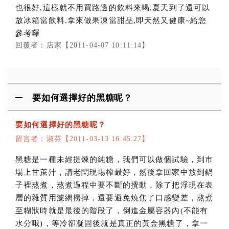
也很好,這樣就不用買路邊的飲料來喝,夏天到了還可以
放冰箱當飲料.拿來做果凍當甜品,即天然又健康~給您
參考囉
回覆者：店家【2011-04-07 10:11:14】
要如何選擇好的黑糖呢？
要如何選擇好的黑糖呢？
留言者：淑芬【2011-03-13 16:45:27】
黑糖是一種未經提煉的純糖，我們可以做個試驗，到市
場上甘蔗汁，請老闆現場榨最好，然後拿回家中放到鍋
子裡熬煮，熬煮過程中要不斷的攪動，除了把浮現在表
層的雜質用濾網撈掉，還要避免燒焦了口感變差，熬煮
至糊狀時就是最後的階段了，倒進金屬容器內(不能有
水分哦)，等冷卻凝固後就是真正的黃金黑糖了，拿一