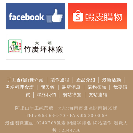
手工香(黑)糖介紹
│
製作過程
│
產品介紹
│
最新活動
│
黑糖料理食譜
│
問與答
│
最新消息
│
購物須知
│
我要購
買
│
聯絡我們
│
網站導覽
│
友站連結
阿里山手工純蔗糖 地址:台南市北區開南街35號
TEL:0963-636370 ‧ FAX:06-2008069
最佳瀏覽畫面1024X768像素
關鍵字排名.網站製作
瀏覽人
數：2344736