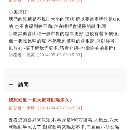
留言者：小美【2011-04-14 12:26:25】
小美您好:
我們的黑糖是不規則大小的形狀,所以要當零嘴吃是OK
的,也不會硬到咬不動,含在嘴裡會慢慢的融化,而
且吃黑糖會比吃一般市售的糖果更好,也較有營養價值,
但一要吃原味的喔!不然吃到薑味的會很辣,所以妳可
以放心~要了解我們更多,請看介紹~也謝謝妳的提問!
回覆者：店家【2014-05-06 09:15:33】
請問
我想知道一包大概可以喝多久?
留言者：小珍【2011-04-07 09:42:14】
要看您的喜好來決定,我本身是MC前後喝,大概五,六天
就喝到半包去了,跟買飲料來喝差不多.而且給小朋友喝