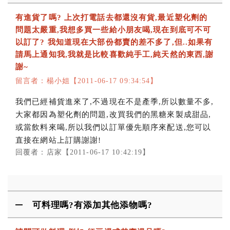
有進貨了嗎? 上次打電話去都還沒有貨,最近塑化劑的
梅嶺-梅子梅汁
問題太嚴重,我想多買一些給小朋友喝,現在到底可不可
以訂了? 我知道現在大部份都賣的差不多了,但..如果有
佳葉龍茶 Gaba tea
請馬上通知我,我就是比較喜歡純手工,純天然的東西,謝
謝~
留言者：楊小姐【2011-06-17 09:34:54】
我們已經補貨進來了,不過現在不是產季,所以數量不多,
大家都因為塑化劑的問題,改買我們的黑糖來製成甜品,
或當飲料來喝,所以我們以訂單優先順序來配送,您可以
直接在網站上訂購謝謝!
回覆者：店家【2011-06-17 10:42:19】
可料理嗎?有添加其他添物嗎?